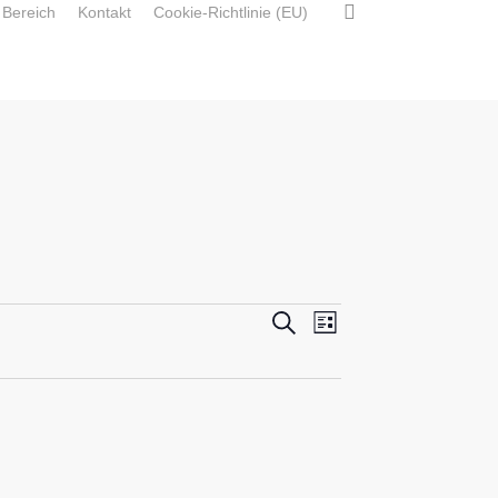
search
 Bereich
Kontakt
Cookie-Richtlinie (EU)
Veranstaltunge
Suche
Veranstaltung
Liste
Ansichten-
Suche
Navigation
und
Ansichten,