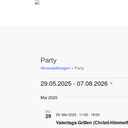
Skip
to
main
content
Party
Veranstaltungen
Party
29.05.2025
 - 
07.08.2026
Veranstaltungen
Datum
Mai 2025
wählen.
DO.
29. Mai 2025 - 11:00
-
19:00
29
Vatertags-Grillen (Christi-Himmelf