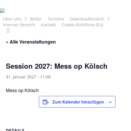
Skip
to
main
Über Uns
Bilder
Termine
Downloadbereich
Interner Bereich
Kontakt
Cookie-Richtlinie (EU)
content
search
« Alle Veranstaltungen
Session 2027: Mess op Kölsch
31. Januar 2027 - 11:00
Mess op Kölsch
Zum Kalender hinzufügen
DETAILS