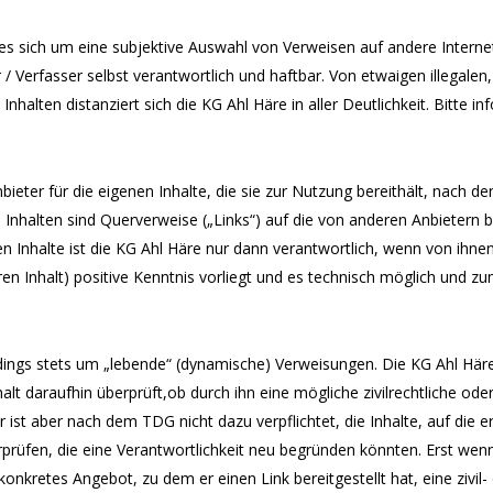
 es sich um eine subjektive Auswahl von Verweisen auf andere
Interne
r / Verfasser selbst verantwortlich
und haftbar. Von etwaigen illegalen,
n
Inhalten distanziert sich die KG Ahl Häre in aller Deutlichkeit. Bitte 
bieter für die eigenen Inhalte, die sie zur Nutzung bereithält,
nach de
n Inhalten sind Querverweise
(„Links“) auf die von anderen Anbietern 
en
Inhalte ist die KG Ahl Häre nur dann verantwortlich, wenn von ihnen
ren Inhalt) positive Kenntnis vorliegt und es technisch möglich und
zu
erdings stets um „lebende“ (dynamische) Verweisungen.
Die KG Ahl Häre
alt daraufhin
überprüft,ob durch ihn eine mögliche zivilrechtliche oder
r ist aber nach dem TDG nicht dazu verpflichtet, die Inhalte, auf die e
prüfen, die eine Verantwortlichkeit neu
begründen könnten. Erst wenn 
konkretes Angebot, zu dem er einen Link bereitgestellt hat, eine zivil-