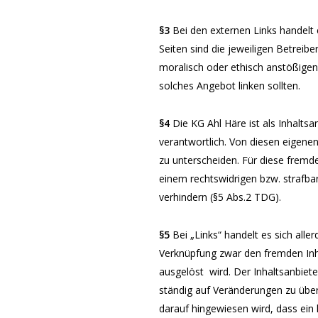
§3
Bei den externen Links handelt
Seiten sind die jeweiligen Betreibe
moralisch oder ethisch anstößige
solches Angebot linken sollten.
§4
Die KG Ahl Häre ist als Inhaltsan
verantwortlich. Von diesen eigene
zu unterscheiden. Für diese fremd
einem
rechtswidrigen bzw. strafba
verhindern (§5 Abs.2 TDG).
§5
Bei „Links“ handelt es sich all
Verknüpfung zwar den fremden Inh
ausgelöst
wird. Der Inhaltsanbiete
ständig auf Veränderungen zu über
darauf hingewiesen wird, dass ein