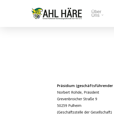
Skip
to
Über
Uns
main
content
Präsidium (geschäftsführender 
Norbert Rohde, Präsident
Grevenbroicher Straße 9
50259 Pulheim
(Geschäftsstelle der Gesellschaft)