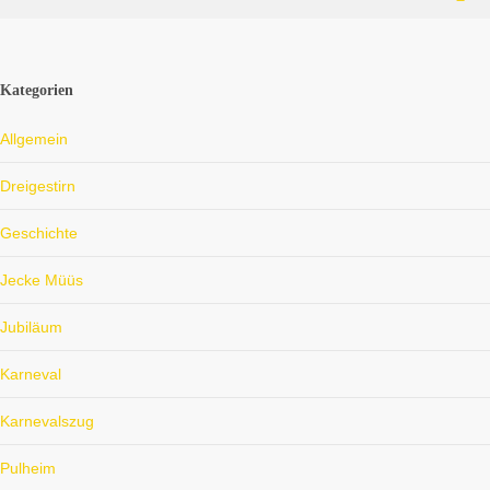
nach
Amsterdam
Unsere Tour
Kategorien
im Herbst
2018 nach
Allgemein
Amsterdam
hatte einige
Dreigestirn
Startschwierigkeiten:
Fast zwei
Geschichte
Stunden
Jecke Müüs
warteten
wir…
Jubiläum
Karneval
Karnevalszug
Pulheim