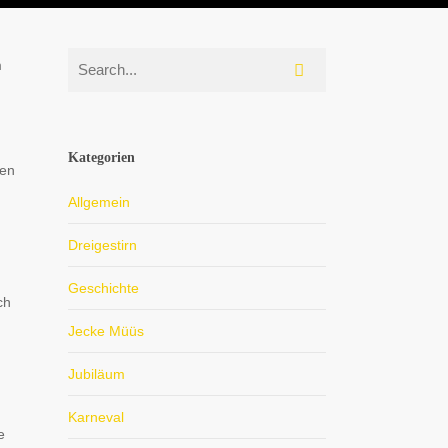
m
Kategorien
ten
Allgemein
Dreigestirn
Geschichte
ch
Jecke Müüs
Jubiläum
Karneval
e