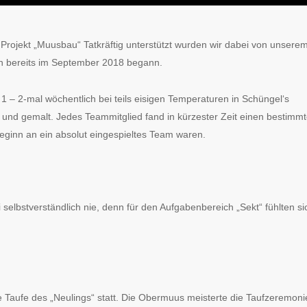
Projekt „Muusbau“ Tatkräftig unterstützt wurden wir dabei von unsere
en bereits im September 2018 begann.
1 – 2-mal wöchentlich bei teils eisigen Temperaturen in Schüngel‘s
 und gemalt. Jedes Teammitglied fand in kürzester Zeit einen bestimm
eginn an ein absolut eingespieltes Team waren.
elbstverständlich nie, denn für den Aufgabenbereich „Sekt“ fühlten si
e Taufe des „Neulings“ statt. Die Obermuus meisterte die Taufzeremoni