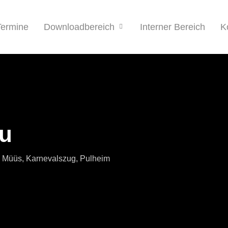
Termine
Interner Bereich
K
Downloadbereich
au
e Müüs
,
Karnevalszug
,
Pulheim